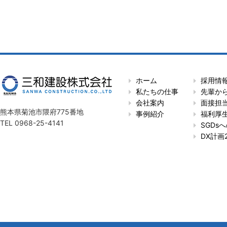
ホーム
採用情
私たちの仕事
先輩か
会社案内
面接担
熊本県菊池市隈府775番地
事例紹介
福利厚
TEL 0968-25-4141
SGDs
DX計画2