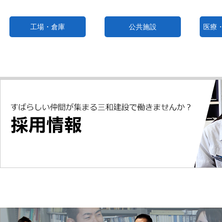
工場・倉庫
公共施設
医療